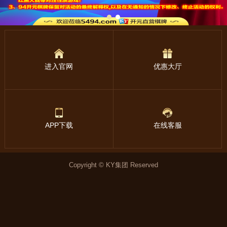
进入官网
优惠大厅
APP下载
在线客服
Copyright © KY集团 Reserved